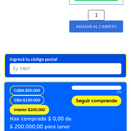
AÑADIR AL CARRITO
Ingresá tu código postal
CABA $50.000
0%
GBA $100.000
Seguir comprando
Interior $200.000
Has comprado $ 0,00 de
$ 200.000,00 para tener