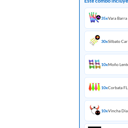
Este combo incluye
35x
Vara Barra
30x
Silbato Car
10x
Moño Lent
10x
Corbata FL
10x
Vincha Diab