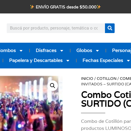
ENVÍO GRATIS desde $50.000
Combos
Disfraces
Globos
Personaj
Papelera y Descartables
Fechas Especiales
INICIO
/
COTILLON
/
COM
INVITADOS – SURTIDO (C
Combo Cotil
SURTIDO (Ca
Combo de Cotillón pa
productos LUMINOSOS 