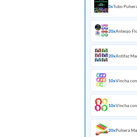
3x
Tubo Pulser
20x
Anteojo Fl
20x
Antifaz Mar
10x
Vincha con 
10x
Vincha con
20x
Pulsera M