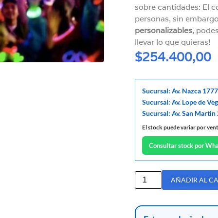
sobre cantidades: El
personas, sin embarg
personalizables
, podes
llevar lo que quieras!
$
254.400,00
Sucursal: Av. Nazca 1777
Sucursal: Av. Lope de Ve
Sucursal: Av. San Martin
El stock puede variar por ven
Consultar stock por Wh
AÑADIR AL C