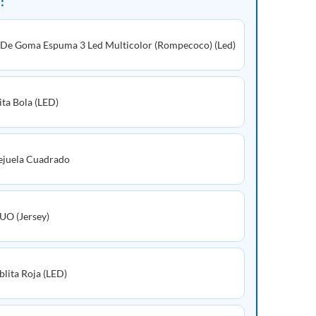
:
 De Goma Espuma 3 Led Multicolor (Rompecoco) (Led)
ita Bola (LED)
ejuela Cuadrado
UO (Jersey)
lita Roja (LED)