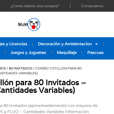
¿Como realizo una compra?
Contactanos
$
0,00
es y Licencias
Decoración y Ambientacion
Juegos y Juguetes
Maquillaje
Pascuas
BOS
/
80 INVITADOS
/ COMBO COTILLÓN PARA 80
ANTIDADES VARIABLES)
lón para 80 Invitados –
ntidades Variables)
ra 80 Invitados (aproximadamente) con mayoría de
y FLUO – Cantidades Variables Información