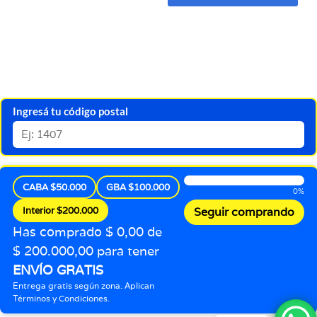
Ingresá tu código postal
CABA $50.000
GBA $100.000
0%
Interior $200.000
Seguir comprando
Has comprado $ 0,00 de
$ 200.000,00 para tener
ENVÍO GRATIS
Entrega gratis según zona. Aplican
Términos y Condiciones.