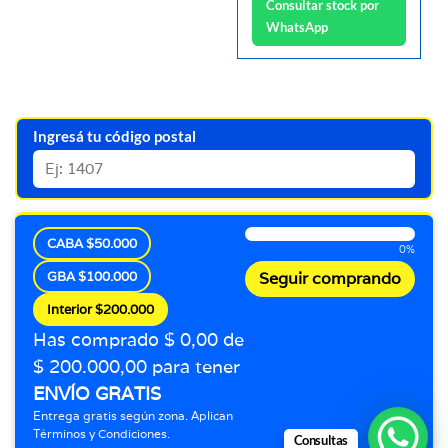
Consultar stock por
WhatsApp
Ingresá tu código postal
CABA $50.000
0%
GBA $100.000
Seguir comprando
Interior $200.000
Has comprado $ 0,00 de
$ 200.000,00 para tener
ENVÍO GRATIS
Entrega gratis según zona. Aplican
Términos y Condiciones.
Consultas