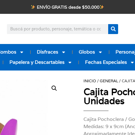
ENVÍO GRATIS desde $50.000
Combos
Disfraces
Globos
Personaj
Papelera y Descartables
Fechas Especiales
INICIO
/
GENERAL
/ CAJIT
Cajita Poch
Unidades
Cajita Pochoclera / Go
Medidas: 9 x 9cm (Anc
Aproximadamente Ideal