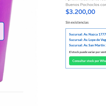
Buenos Pochoclos co
$
3.200,00
Sin existencias
Sucursal: Av. Nazca 1777
Sucursal: Av. Lope de Ve
Sucursal: Av. San Martin
El stock puede variar por ven
Consultar stock por Wh