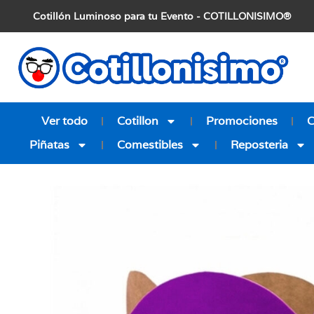
Cotillón Luminoso para tu Evento - COTILLONISIMO®
Ver todo
Cotillon
Promociones
Piñatas
Comestibles
Reposteria