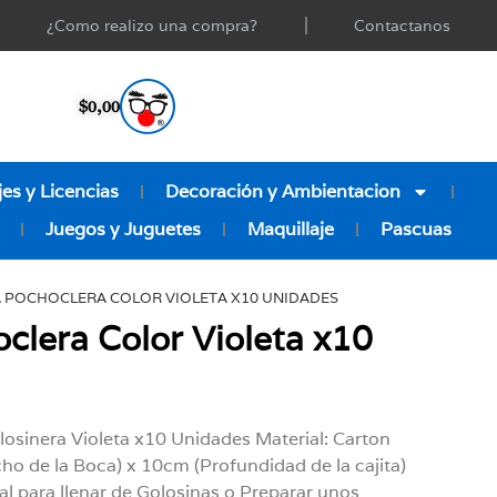
¿Como realizo una compra?
Contactanos
$
0,00
es y Licencias
Decoración y Ambientacion
Juegos y Juguetes
Maquillaje
Pascuas
A POCHOCLERA COLOR VIOLETA X10 UNIDADES
oclera Color Violeta x10
losinera Violeta x10 Unidades Material: Carton
ho de la Boca) x 10cm (Profundidad de la cajita)
 para llenar de Golosinas o Preparar unos