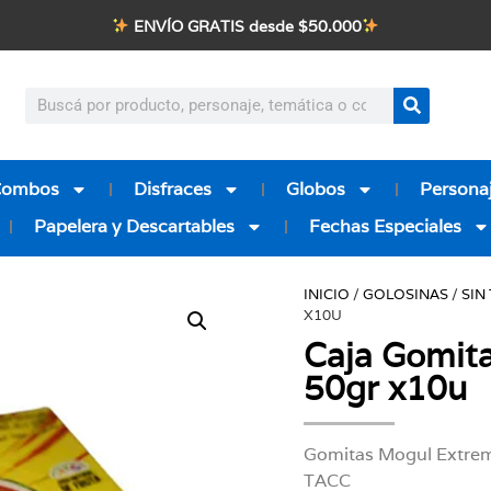
ENVÍO GRATIS desde $50.000
Combos
Disfraces
Globos
Personaj
Papelera y Descartables
Fechas Especiales
INICIO
/
GOLOSINAS
/
SIN
X10U
Caja Gomit
50gr x10u
Gomitas Mogul Extrem
TACC