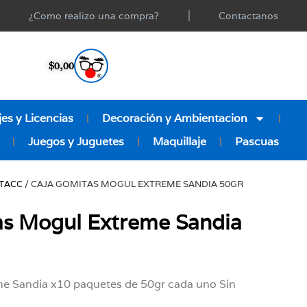
¿Como realizo una compra?
Contactanos
$
0,00
es y Licencias
Decoración y Ambientacion
Juegos y Juguetes
Maquillaje
Pascuas
 TACC
/ CAJA GOMITAS MOGUL EXTREME SANDIA 50GR
as Mogul Extreme Sandia
e Sandia x10 paquetes de 50gr cada uno Sin