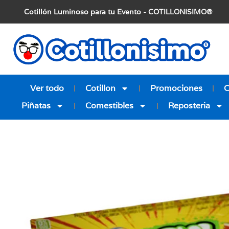
Cotillón Luminoso para tu Evento - COTILLONISIMO®
Ver todo
Cotillon
Promociones
Piñatas
Comestibles
Reposteria