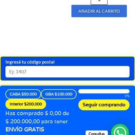
AÑADIR AL CARRITO
Ingresá tu código postal
CABA $50.000
GBA $100.000
0%
Interior $200.000
Seguir comprando
Has comprado $ 0,00 de
$ 200.000,00 para tener
ENVÍO GRATIS
Consultas