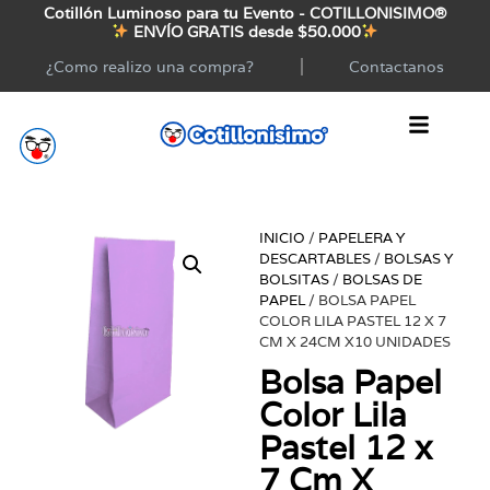
Cotillón Luminoso para tu Evento - COTILLONISIMO®
ENVÍO GRATIS desde $50.000
¿Como realizo una compra?
Contactanos
INICIO
/
PAPELERA Y
DESCARTABLES
/
BOLSAS Y
BOLSITAS
/
BOLSAS DE
PAPEL
/ BOLSA PAPEL
COLOR LILA PASTEL 12 X 7
CM X 24CM X10 UNIDADES
Bolsa Papel
Color Lila
Pastel 12 x
7 Cm X