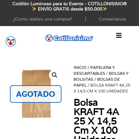
Cotillón Luminoso para tu Evento - COTILLONISIMO®
ENVÍO GRATIS desde $50.000
¿Como realizo una compra?
Contactanos
INICIO
/
PAPELERA Y
DESCARTABLES
/
BOLSAS Y
BOLSITAS
/
BOLSAS DE
PAPEL
/ BOLSA KRAFT 4A 25
X 14,5 CM X 100 UNIDADES
AGOTADO
Bolsa
KRAFT 4A
25 X 14,5
Cm X 100