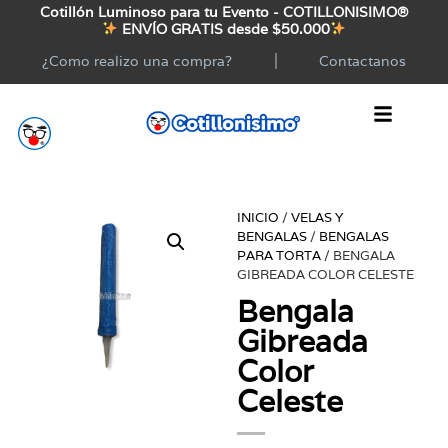
Cotillón Luminoso para tu Evento - COTILLONISIMO®
ENVÍO GRATIS desde $50.000
¿Como realizo una compra?
Contactanos
INICIO
/
VELAS Y
BENGALAS
/
BENGALAS
PARA TORTA
/ BENGALA
GIBREADA COLOR CELESTE
Bengala
Gibreada
Color
Celeste