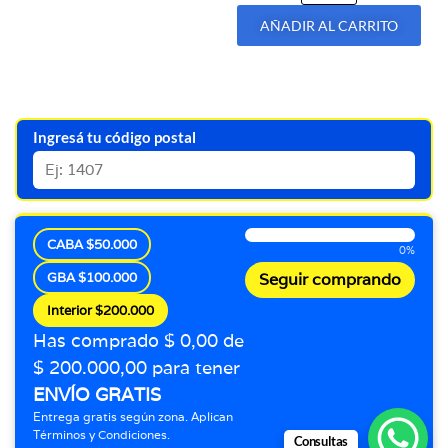
AÑADIR AL CARRITO
Ingresá tu código postal
CABA $50.000
0%
GBA $100.000
Seguir comprando
Interior $200.000
Has comprado $ 0,00 de
$ 200.000,00 para tener
ENVÍO GRATIS
Entrega gratis según zona. Aplican
Términos y Condiciones.
Consultas