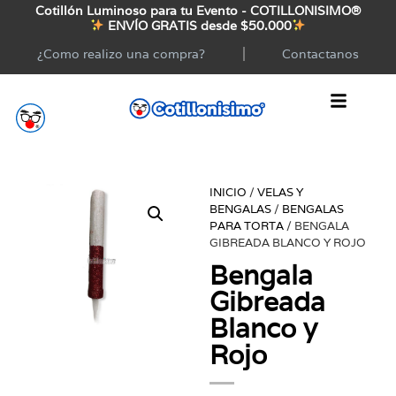
Cotillón Luminoso para tu Evento - COTILLONISIMO®
ENVÍO GRATIS desde $50.000
¿Como realizo una compra?
Contactanos
INICIO
/
VELAS Y
BENGALAS
/
BENGALAS
PARA TORTA
/ BENGALA
GIBREADA BLANCO Y ROJO
Bengala
Gibreada
Blanco y
Rojo