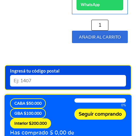
WhatsApp
AÑADIR AL CARRITO
Ingresá tu código postal
CABA $50.000
0%
GBA $100.000
Seguir comprando
Interior $200.000
Has comprado $ 0,00 de