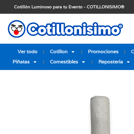
Cotillón Luminoso para tu Evento - COTILLONISIMO®
Ver todo
Cotillon
Promociones
Piñatas
Comestibles
Reposteria