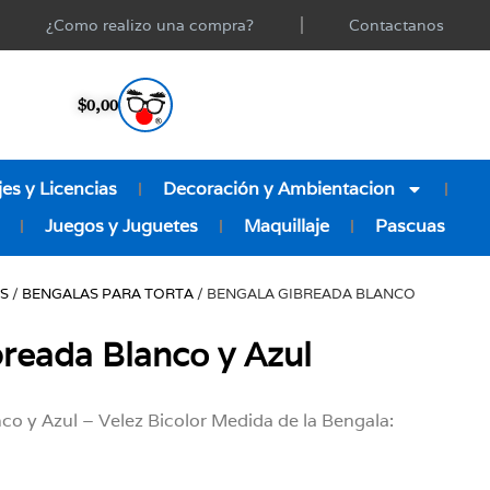
¿Como realizo una compra?
Contactanos
$
0,00
es y Licencias
Decoración y Ambientacion
Juegos y Juguetes
Maquillaje
Pascuas
AS
/
BENGALAS PARA TORTA
/ BENGALA GIBREADA BLANCO
reada Blanco y Azul
co y Azul – Velez Bicolor Medida de la Bengala: