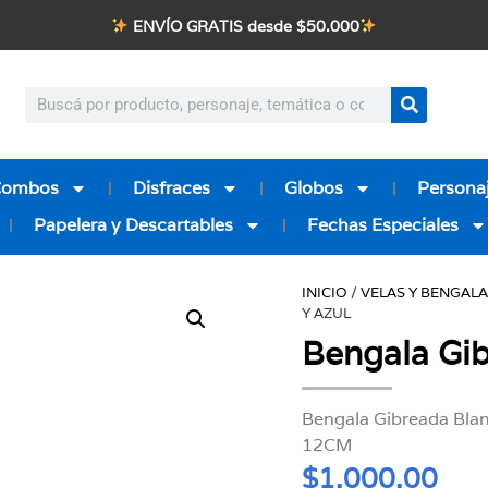
ENVÍO GRATIS desde $50.000
Combos
Disfraces
Globos
Personaj
Papelera y Descartables
Fechas Especiales
INICIO
/
VELAS Y BENGAL
Y AZUL
Bengala Gib
Bengala Gibreada Blan
12CM
$
1.000,00