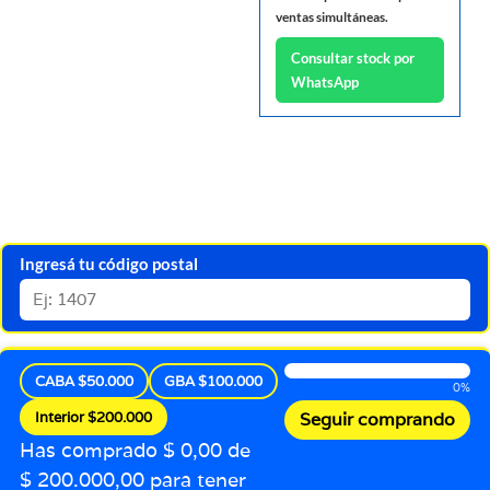
ventas simultáneas.
Consultar stock por
WhatsApp
Ingresá tu código postal
CABA $50.000
GBA $100.000
0%
Interior $200.000
Seguir comprando
Has comprado $ 0,00 de
$ 200.000,00 para tener