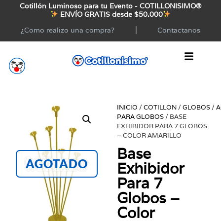
Cotillón Luminoso para tu Evento - COTILLONISIMO®
ENVÍO GRATIS desde $50.000
¿Como realizo una compra?
Contactanos
INICIO
/
COTILLON
/
GLOBOS
/
A
PARA GLOBOS
/ BASE
EXHIBIDOR PARA 7 GLOBOS
– COLOR AMARILLO
Base
AGOTADO
Exhibidor
Para 7
Globos –
Color