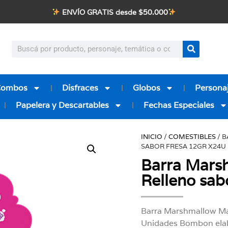
ENVÍO GRATIS desde $50.000
Combos
Disfraces
Globos
Personaj
Papelera y Descartables
Fechas Especiales
INICIO
/
COMESTIBLES
/ 
SABOR FRESA 12GR X24U
Barra Mars
Relleno sab
Barra Marshmallow Mal
Unidades Bombon elab