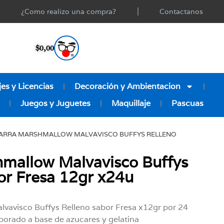
¿Como realizo una compra?
Contactanos
$
0,00
es y Licencias
Decoración y Ambientacion
Juegos y Juguetes
Maquillaje
Pascuas
BARRA MARSHMALLOW MALVAVISCO BUFFYS RELLENO
hmallow Malvavisco Buffys
or Fresa 12gr x24u
vavisco Buffys Relleno sabor Fresa x12gr por 24
orado a base de azucares y gelatina