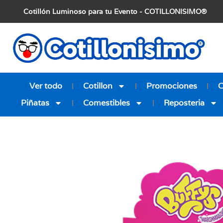
Cotillón Luminoso para tu Evento - COTILLONISIMO®
Ver todo
Cotillon
Promociones
Piñatas
Comestibles
Reposteria