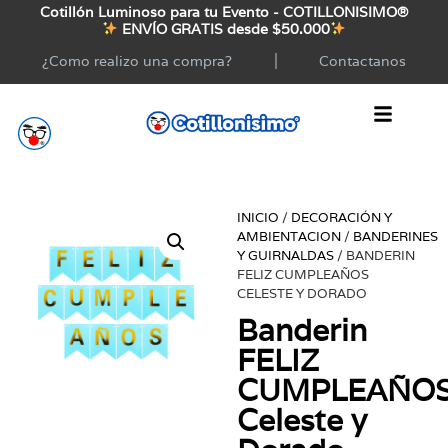
Cotillón Luminoso para tu Evento - COTILLONISIMO®
ENVÍO GRATIS desde $50.000
¿Como realizo una compra?
Contactanos
INICIO
/
DECORACIÓN Y
AMBIENTACION
/
BANDERINES
Y GUIRNALDAS
/ BANDERIN
FELIZ CUMPLEAÑOS
CELESTE Y DORADO
Banderin
FELIZ
CUMPLEAÑO
Celeste y