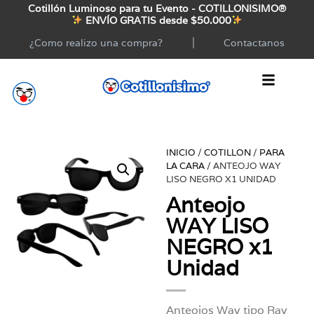
Cotillón Luminoso para tu Evento - COTILLONISIMO®
ENVÍO GRATIS desde $50.000
¿Como realizo una compra?
Contactanos
INICIO
/
COTILLON
/
PARA
LA CARA
/ ANTEOJO WAY
LISO NEGRO X1 UNIDAD
Anteojo
WAY LISO
NEGRO x1
Unidad
Anteojos Way tipo Ray