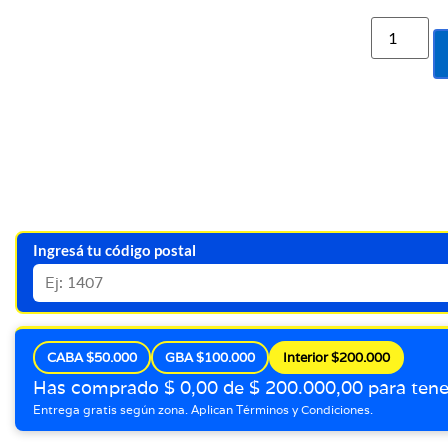
Ingresá tu código postal
CABA $50.000
GBA $100.000
Interior $200.000
Has comprado $ 0,00 de $ 200.000,00 para ten
Entrega gratis según zona. Aplican Términos y Condiciones.