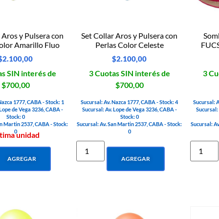
r Aros y Pulsera con
Set Collar Aros y Pulsera con
Somb
olor Amarillo Fluo
Perlas Color Celeste
FUCS
$
2.100,00
$
2.100,00
s SIN interés de
3 Cuotas SIN interés de
3 Cu
$700,00
$700,00
 Nazca 1777, CABA - Stock: 1
Sucursal: Av. Nazca 1777, CABA - Stock: 4
Sucursal: 
 Lope de Vega 3236, CABA -
Sucursal: Av. Lope de Vega 3236, CABA -
Sucursal:
Stock: 0
Stock: 0
an Martin 2537, CABA - Stock:
Sucursal: Av. San Martin 2537, CABA - Stock:
Sucursal: A
0
0
tima unidad
AGREGAR
AGREGAR