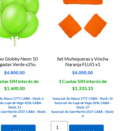
bo Globby Neon 10
Set Muñequeras y Vincha
lgadas Verde x25u
Naranja FLUO x1
$
4.800,00
$
4.000,00
otas SIN interés de
3 Cuotas SIN interés de
$1.600,00
$1.333,33
Av. Nazca 1777, CABA - Stock: 6
Sucursal: Av. Nazca 1777, CABA - Stock: 10
 Av. Lope de Vega 3236, CABA -
Sucursal: Av. Lope de Vega 3236, CABA -
Stock: 11
Stock: 57
v. San Martin 2537, CABA - Stock:
Sucursal: Av. San Martin 2537, CABA - Stock:
24
0