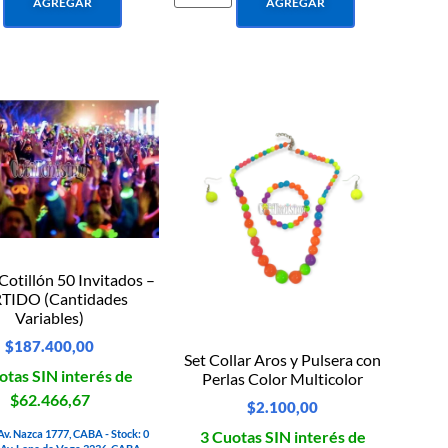
AGREGAR
AGREGAR
otillón 50 Invitados –
TIDO (Cantidades
Variables)
$
187.400,00
Set Collar Aros y Pulsera con
otas SIN interés de
Perlas Color Multicolor
$62.466,67
$
2.100,00
3 Cuotas SIN interés de
Av. Nazca 1777, CABA - Stock: 0