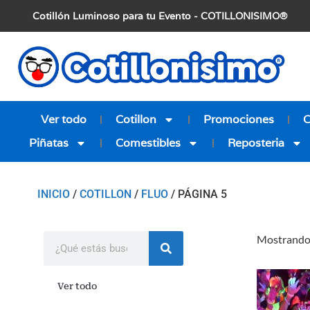
Cotillón Luminoso para tu Evento - COTILLONISIMO®
Ver todo
Cotillon
Promociones
Piñatas
Comestibles
Reposteria
INICIO
/
COTILLON
/
FLUO
/ PÁGINA 5
Mostrando
Ver todo