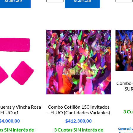
AGREGAR
AGREGAR
Combo C
SUR
ueras y Vincha Rosa
Combo Cotillón 150 Invitados
3 Cu
FLUO x1
– FLUO (Cantidades Variables)
$
4.000,00
$
412.300,00
s SIN interés de
3 Cuotas SIN interés de
Sucursal: 