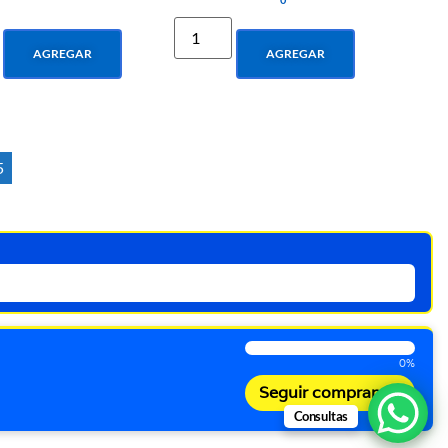
AGREGAR
AGREGAR
5
0%
Seguir comprando
Consultas