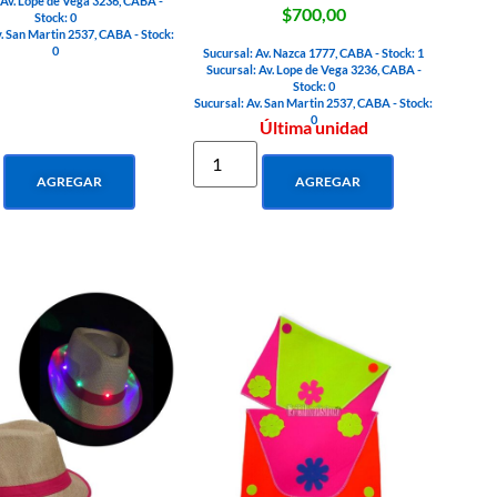
 Av. Lope de Vega 3236, CABA -
$700,00
Stock: 0
v. San Martin 2537, CABA - Stock:
0
Sucursal: Av. Nazca 1777, CABA - Stock: 1
Sucursal: Av. Lope de Vega 3236, CABA -
Stock: 0
Sucursal: Av. San Martin 2537, CABA - Stock:
0
Última unidad
AGREGAR
AGREGAR