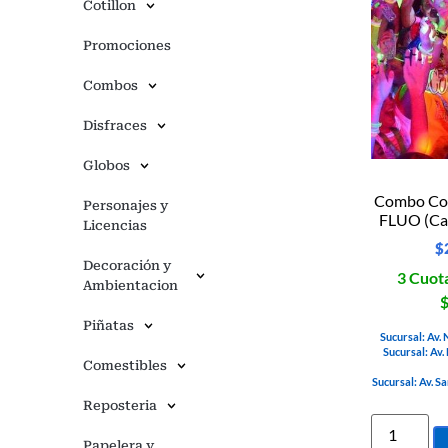
Cotillon
Promociones
Combos
Disfraces
Globos
Combo Coti
Personajes y
FLUO (Can
Licencias
$
Decoración y
3 Cuota
Ambientacion
$
Piñatas
Sucursal: Av.
Sucursal: Av.
Comestibles
Sucursal: Av. S
Reposteria
Papelera y