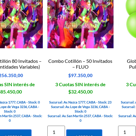
llón 80 Invitados –
Combo Cotillón – 50 Invitados
Glo
tidades Variables)
– FLUO
Pu
256.350,00
$
97.350,00
s SIN interés de
3 Cuotas SIN interés de
3 Cu
85.450,00
$32.450,00
 Nazca 1777, CABA - Stock: 0
Sucursal: Av. Nazca 1777, CABA - Stock: 23
Sucursal: 
 Lope de Vega 3236, CABA -
Sucursal: Av. Lope de Vega 3236, CABA -
Sucursal:
Stock: 0
Stock: 0
an Martin 2537, CABA - Stock:
Sucursal: Av. San Martin 2537, CABA - Stock:
Sucursal: A
0
0