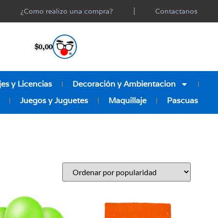
¿Como realizo una compra?
Contactanos
$
0,00
es y Licencias
Decoración y Ambientacion
Juegos y Juguetes
Maquillaje
Pascuas