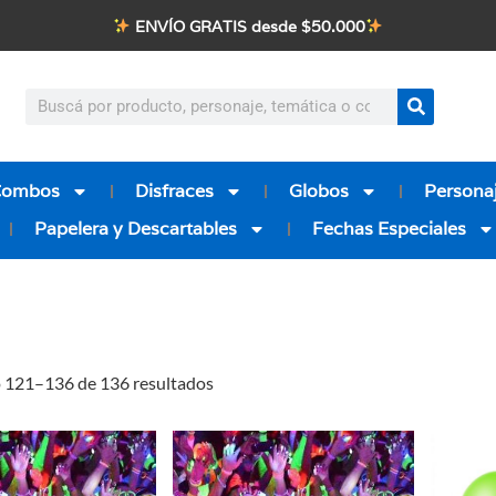
ENVÍO GRATIS desde $50.000
Combos
Disfraces
Globos
Personaj
Papelera y Descartables
Fechas Especiales
 121–136 de 136 resultados