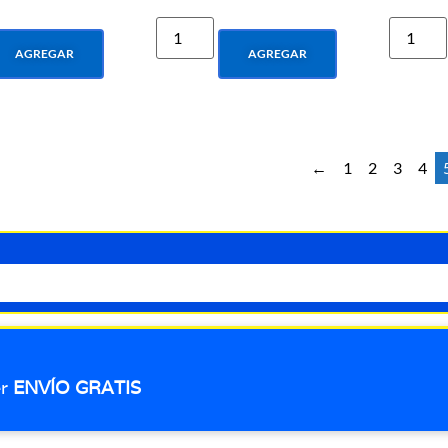
AGREGAR
AGREGAR
←
1
2
3
4
er
ENVÍO GRATIS