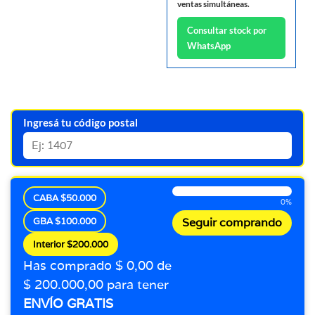
ventas simultáneas.
Consultar stock por
WhatsApp
Ingresá tu código postal
CABA $50.000
0%
GBA $100.000
Seguir comprando
Interior $200.000
Has comprado $ 0,00 de
$ 200.000,00 para tener
ENVÍO GRATIS