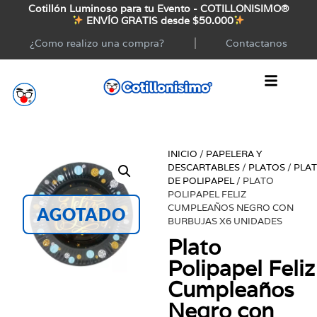
Cotillón Luminoso para tu Evento - COTILLONISIMO®
ENVÍO GRATIS desde $50.000
¿Como realizo una compra?
Contactanos
INICIO
/
PAPELERA Y
DESCARTABLES
/
PLATOS
/
PLA
DE POLIPAPEL
/ PLATO
POLIPAPEL FELIZ
CUMPLEAÑOS NEGRO CON
AGOTADO
BURBUJAS X6 UNIDADES
Plato
Polipapel Feliz
Cumpleaños
Negro con