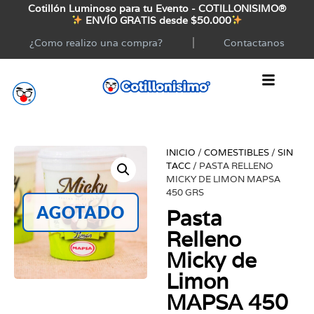
Cotillón Luminoso para tu Evento - COTILLONISIMO®
ENVÍO GRATIS desde $50.000
¿Como realizo una compra?
Contactanos
INICIO
/
COMESTIBLES
/
SIN
TACC
/ PASTA RELLENO
MICKY DE LIMON MAPSA
450 GRS
AGOTADO
Pasta
Relleno
Micky de
Limon
MAPSA 450