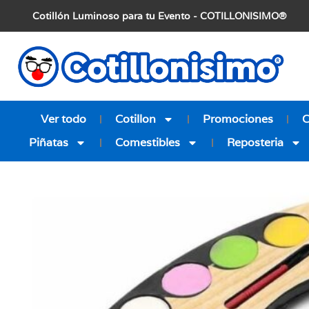
Cotillón Luminoso para tu Evento - COTILLONISIMO®
Ver todo
Cotillon
Promociones
Piñatas
Comestibles
Reposteria