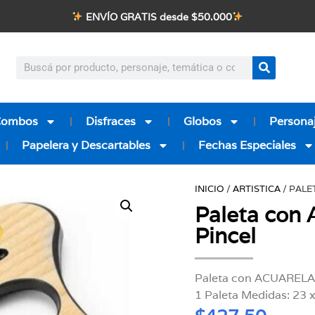
ENVÍO GRATIS desde $50.000
Combos
Disfraces
Globos
Personaj
Papelera y Descartables
Fechas Especiales
INICIO
/
ARTISTICA
/ PALE
Paleta con
Pincel
Paleta con ACUARELAS 
1 Paleta Medidas: 23