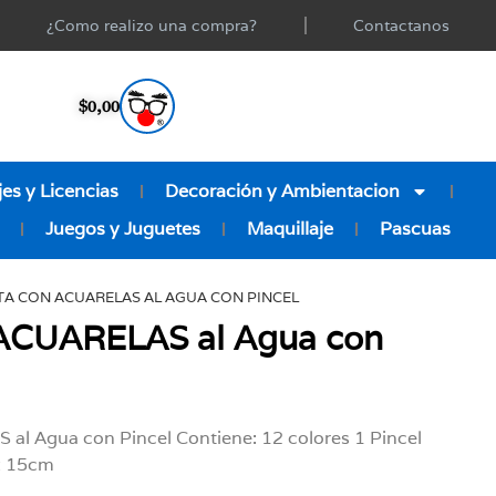
¿Como realizo una compra?
Contactanos
$
0,00
es y Licencias
Decoración y Ambientacion
Juegos y Juguetes
Maquillaje
Pascuas
TA CON ACUARELAS AL AGUA CON PINCEL
 ACUARELAS al Agua con
al Agua con Pincel Contiene: 12 colores 1 Pincel
 x 15cm