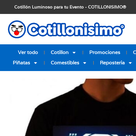
Cotillón Luminoso para tu Evento - COTILLONISIMO®
Ver todo
Cotillon
Promociones
Piñatas
Comestibles
Reposteria