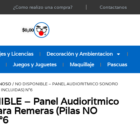
¿Como realizo una compra?
Contactanos
$
0,00
es y Licencias
Decoración y Ambientacion
Juegos y Juguetes
Maquillaje
Pascuas
NOSO
/ NO DISPONIBLE – PANEL AUDIORITMICO SONORO
INCLUIDAS) N°6
BLE – Panel Audioritmico
a Remeras (Pilas NO
°6