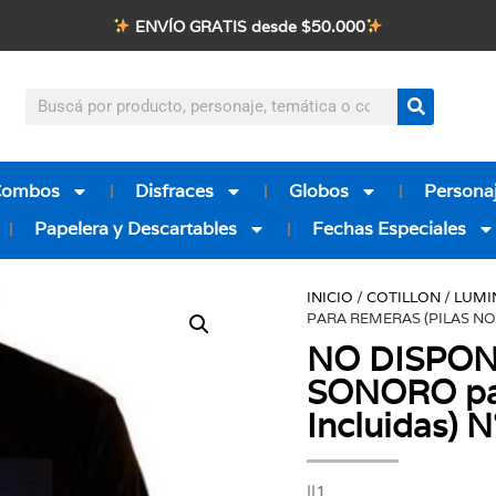
ENVÍO GRATIS desde $50.000
Combos
Disfraces
Globos
Personaj
Papelera y Descartables
Fechas Especiales
INICIO
/
COTILLON
/
LUMI
PARA REMERAS (PILAS NO 
NO DISPONI
SONORO par
Incluidas) N
||1