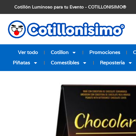
Cotillón Luminoso para tu Evento - COTILLONISIMO®
Ver todo
Cotillon
Promociones
Piñatas
Comestibles
Reposteria