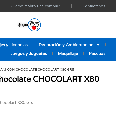
¿Como realizo una compra?
Contactanos
$
0,00
es y Licencias
Decoración y Ambientacion
Juegos y Juguetes
Maquillaje
Pascuas
MANI CON CHOCOLATE CHOCOLART X80 GRS
Chocolate CHOCOLART X80
hocolart X80 Grs