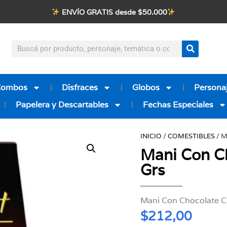
ENVÍO GRATIS desde $50.000
Combos
Disfraces
Globos
Personaj
Papelera y Descartables
Fechas Especiales
INICIO
/
COMESTIBLES
/ 
Mani Con 
Grs
Mani Con Chocolate C
$
212,00