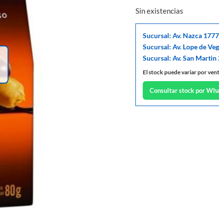
Sin existencias
Sucursal: Av. Nazca 1777
Sucursal: Av. Lope de Ve
Sucursal: Av. San Martin
El stock puede variar por ven
Consultar stock por Wh