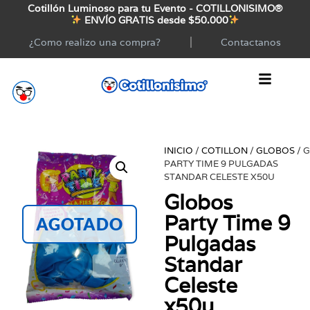
Cotillón Luminoso para tu Evento - COTILLONISIMO®
ENVÍO GRATIS desde $50.000
¿Como realizo una compra?
Contactanos
INICIO
/
COTILLON
/
GLOBOS
/ 
PARTY TIME 9 PULGADAS
STANDAR CELESTE X50U
Globos
Party Time 9
AGOTADO
Pulgadas
Standar
Celeste
x50u