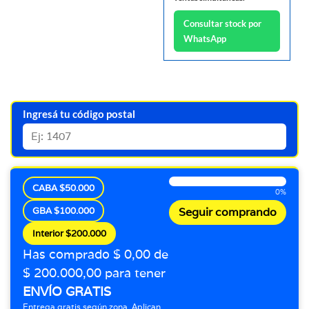
Consultar stock por
WhatsApp
Ingresá tu código postal
CABA $50.000
0%
GBA $100.000
Seguir comprando
Interior $200.000
Has comprado $ 0,00 de
$ 200.000,00 para tener
ENVÍO GRATIS
Entrega gratis según zona. Aplican