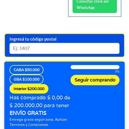
Consultar stock por
WhatsApp
Ingresá tu código postal
CABA $50.000
0%
GBA $100.000
Seguir comprando
Interior $200.000
Has comprado $ 0,00 de
$ 200.000,00 para tener
ENVÍO GRATIS
Entrega gratis según zona. Aplican
Términos y Condiciones.