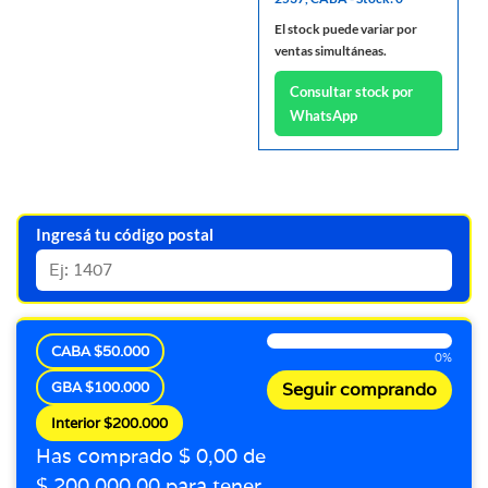
El stock puede variar por
ventas simultáneas.
Consultar stock por
WhatsApp
Ingresá tu código postal
CABA $50.000
0%
GBA $100.000
Seguir comprando
Interior $200.000
Has comprado $ 0,00 de
$ 200.000,00 para tener