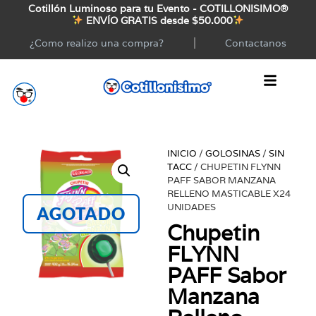
Cotillón Luminoso para tu Evento - COTILLONISIMO®
ENVÍO GRATIS desde $50.000
¿Como realizo una compra?
Contactanos
INICIO
/
GOLOSINAS
/
SIN
TACC
/ CHUPETIN FLYNN
PAFF SABOR MANZANA
RELLENO MASTICABLE X24
UNIDADES
AGOTADO
Chupetin
FLYNN
PAFF Sabor
Manzana