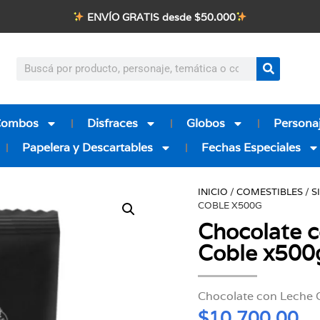
ENVÍO GRATIS desde $50.000
Combos
Disfraces
Globos
Personaj
Papelera y Descartables
Fechas Especiales
INICIO
/
COMESTIBLES
/
S
COBLE X500G
Chocolate 
Coble x500
Chocolate con Lech
$
10.700,00