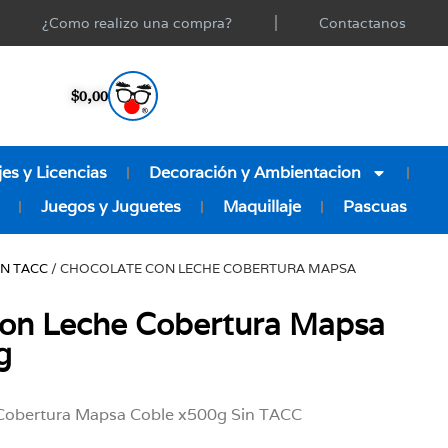
¿Como realizo una compra?
Contactanos
$
0,00
es y Licencias
Decoración y Ambientacion
Juegos y Juguetes
Maquillaje
Pascuas
IN TACC
/ CHOCOLATE CON LECHE COBERTURA MAPSA
con Leche Cobertura Mapsa
g
e Cobertura Mapsa Coble x500g Sin TACC