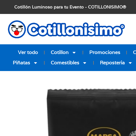
Cotillón Luminoso para tu Evento - COTILLONISIMO®
Ver todo
Cotillon
Promociones
Piñatas
Comestibles
Reposteria