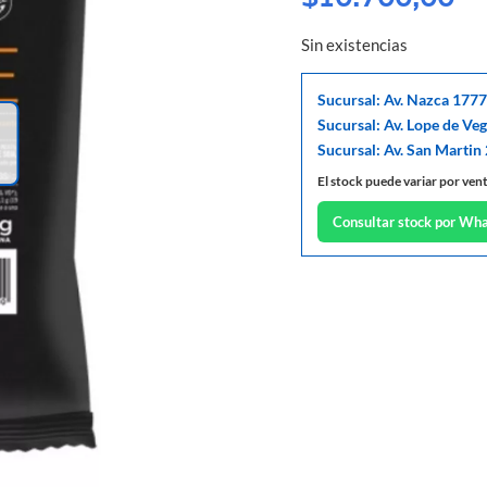
Sin existencias
Sucursal: Av. Nazca 1777
Sucursal: Av. Lope de Ve
Sucursal: Av. San Martin
El stock puede variar por ven
Consultar stock por Wh