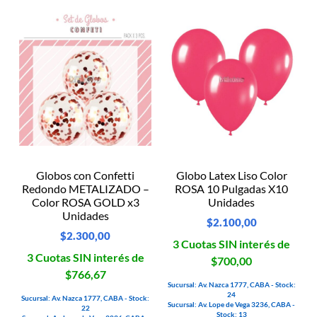
Globos con Confetti
Globo Latex Liso Color
Redondo METALIZADO –
ROSA 10 Pulgadas X10
Color ROSA GOLD x3
Unidades
Unidades
$
2.100,00
$
2.300,00
3 Cuotas SIN interés de
3 Cuotas SIN interés de
$700,00
$766,67
Sucursal: Av. Nazca 1777, CABA - Stock:
24
Sucursal: Av. Nazca 1777, CABA - Stock:
Sucursal: Av. Lope de Vega 3236, CABA -
22
Stock: 13