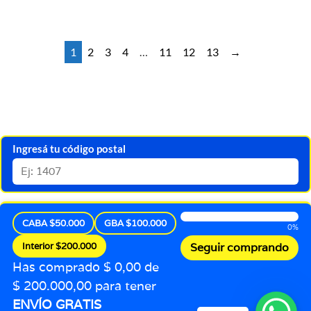
1
2
3
4
…
11
12
13
→
Ingresá tu código postal
CABA $50.000
GBA $100.000
0%
Interior $200.000
Seguir comprando
Has comprado $ 0,00 de
$ 200.000,00 para tener
ENVÍO GRATIS