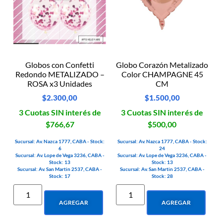
Globos con Confetti
Globo Corazón Metalizado
Redondo METALIZADO –
Color CHAMPAGNE 45
ROSA x3 Unidades
CM
$
2.300,00
$
1.500,00
3 Cuotas SIN interés de
3 Cuotas SIN interés de
$766,67
$500,00
Sucursal: Av. Nazca 1777, CABA - Stock:
Sucursal: Av. Nazca 1777, CABA - Stock:
6
24
Sucursal: Av. Lope de Vega 3236, CABA -
Sucursal: Av. Lope de Vega 3236, CABA -
Stock: 13
Stock: 13
Sucursal: Av. San Martin 2537, CABA -
Sucursal: Av. San Martin 2537, CABA -
Stock: 17
Stock: 28
AGREGAR
AGREGAR