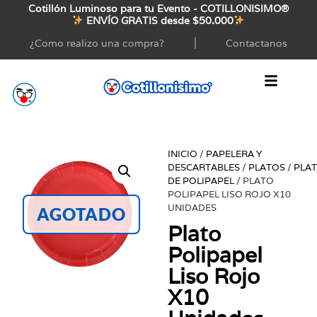
Cotillón Luminoso para tu Evento - COTILLONISIMO®
ENVÍO GRATIS desde $50.000
¿Como realizo una compra?
Contactanos
INICIO
/
PAPELERA Y
DESCARTABLES
/
PLATOS
/
PLA
DE POLIPAPEL
/ PLATO
POLIPAPEL LISO ROJO X10
UNIDADES
AGOTADO
Plato
Polipapel
Liso Rojo
X10