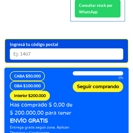
Consultar stock por
WhatsApp
Ingresá tu código postal
CABA $50.000
0%
GBA $100.000
Seguir comprando
Interior $200.000
Has comprado $ 0,00 de
$ 200.000,00 para tener
ENVÍO GRATIS
Entrega gratis según zona. Aplican
Términos y Condiciones.