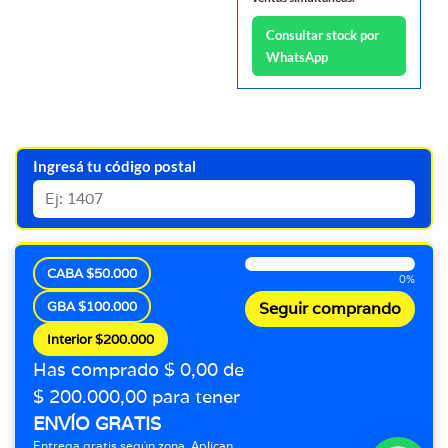
Consultar stock por
WhatsApp
Ingresá tu código postal
CABA $50.000
0%
GBA $100.000
Seguir comprando
Interior $200.000
Has comprado $ 0,00 de
$ 200.000,00 para tener
ENVÍO GRATIS
Entrega gratis según zona. Aplican