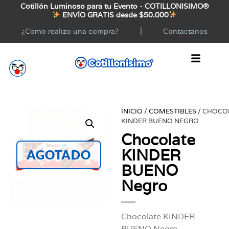
Cotillón Luminoso para tu Evento - COTILLONISIMO®
ENVÍO GRATIS desde $50.000
¿Como realizo una compra?
Contactanos
INICIO
/
COMESTIBLES
/ CHOCO
KINDER BUENO NEGRO
Chocolate
KINDER
AGOTADO
BUENO
Negro
Chocolate KINDER
BUENO Negro