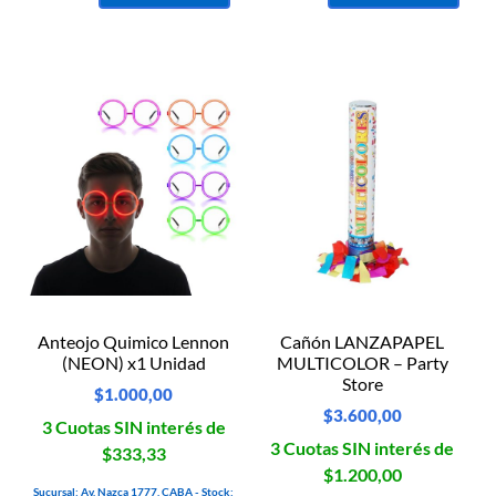
Anteojo Quimico Lennon
Cañón LANZAPAPEL
(NEON) x1 Unidad
MULTICOLOR – Party
Store
$
1.000,00
$
3.600,00
3 Cuotas SIN interés de
3 Cuotas SIN interés de
$333,33
$1.200,00
Sucursal: Av. Nazca 1777, CABA - Stock: