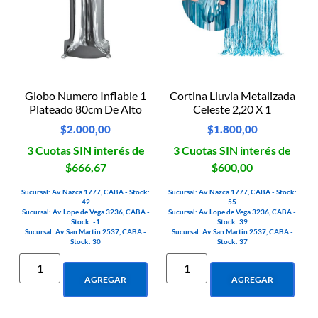
Globo Numero Inflable 1
Cortina Lluvia Metalizada
Plateado 80cm De Alto
Celeste 2,20 X 1
$
2.000,00
$
1.800,00
3 Cuotas SIN interés de
3 Cuotas SIN interés de
$666,67
$600,00
Sucursal: Av. Nazca 1777, CABA - Stock:
Sucursal: Av. Nazca 1777, CABA - Stock:
42
55
Sucursal: Av. Lope de Vega 3236, CABA -
Sucursal: Av. Lope de Vega 3236, CABA -
Stock: -1
Stock: 39
Sucursal: Av. San Martin 2537, CABA -
Sucursal: Av. San Martin 2537, CABA -
Stock: 30
Stock: 37
AGREGAR
AGREGAR