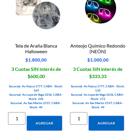
Tela de Araña Blanca
Anteojo Quimico Redondo
Halloween
(NEÓN)
$
1.800,00
$
1.000,00
3 Cuotas SIN interés de
3 Cuotas SIN interés de
$600,00
$333,33
Sucursal: Av. Nazca 1777, CABA - Stock:
Sucursal: Av. Nazca 1777, CABA - Stock:
169
110
Sucursal: Av. Lope de Vega 3236, CABA -
Sucursal: Av. Lope de Vega 3236, CABA -
Stock: 236
Stock: 172
Sucursal: Av. San Martin 2537, CABA -
Sucursal: Av. San Martin 2537, CABA -
Stock: 40
Stock: 49
AGREGAR
AGREGAR