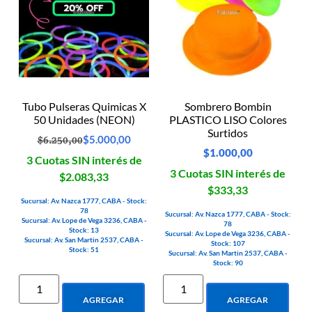
Tubo Pulseras Quimicas X
Sombrero Bombin
50 Unidades (NEON)
PLASTICO LISO Colores
Surtidos
$
5.000,00
$
6.250,00
$
1.000,00
3 Cuotas SIN interés de
3 Cuotas SIN interés de
$2.083,33
$333,33
Sucursal: Av. Nazca 1777, CABA - Stock:
78
Sucursal: Av. Nazca 1777, CABA - Stock:
Sucursal: Av. Lope de Vega 3236, CABA -
78
Stock: 13
Sucursal: Av. Lope de Vega 3236, CABA -
Sucursal: Av. San Martin 2537, CABA -
Stock: 107
Stock: 51
Sucursal: Av. San Martin 2537, CABA -
Stock: 90
AGREGAR
AGREGAR