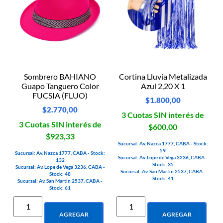
Sombrero BAHIANO
Cortina Lluvia Metalizada
Guapo Tanguero Color
Azul 2,20 X 1
FUCSIA (FLUO)
$
1.800,00
$
2.770,00
3 Cuotas SIN interés de
3 Cuotas SIN interés de
$600,00
$923,33
Sucursal: Av. Nazca 1777, CABA - Stock:
59
Sucursal: Av. Nazca 1777, CABA - Stock:
Sucursal: Av. Lope de Vega 3236, CABA -
132
Stock: 35
Sucursal: Av. Lope de Vega 3236, CABA -
Sucursal: Av. San Martin 2537, CABA -
Stock: 48
Stock: 41
Sucursal: Av. San Martin 2537, CABA -
Stock: 61
AGREGAR
AGREGAR