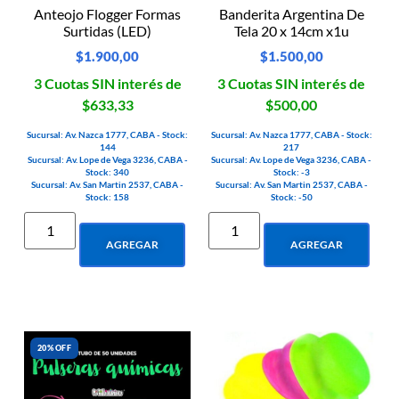
Anteojo Flogger Formas
Banderita Argentina De
Surtidas (LED)
Tela 20 x 14cm x1u
$
1.900,00
$
1.500,00
3 Cuotas SIN interés de
3 Cuotas SIN interés de
$633,33
$500,00
Sucursal: Av. Nazca 1777, CABA - Stock:
Sucursal: Av. Nazca 1777, CABA - Stock:
144
217
Sucursal: Av. Lope de Vega 3236, CABA -
Sucursal: Av. Lope de Vega 3236, CABA -
Stock: 340
Stock: -3
Sucursal: Av. San Martin 2537, CABA -
Sucursal: Av. San Martin 2537, CABA -
Stock: 158
Stock: -50
AGREGAR
AGREGAR
20% OFF