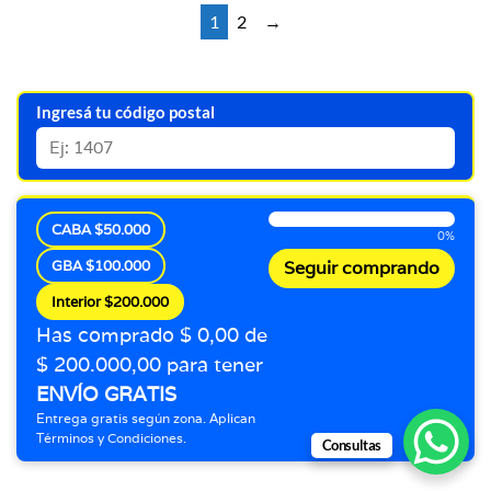
1
2
→
Ingresá tu código postal
CABA $50.000
0%
GBA $100.000
Seguir comprando
Interior $200.000
Has comprado $ 0,00 de
$ 200.000,00 para tener
ENVÍO GRATIS
Entrega gratis según zona. Aplican
Términos y Condiciones.
Consultas