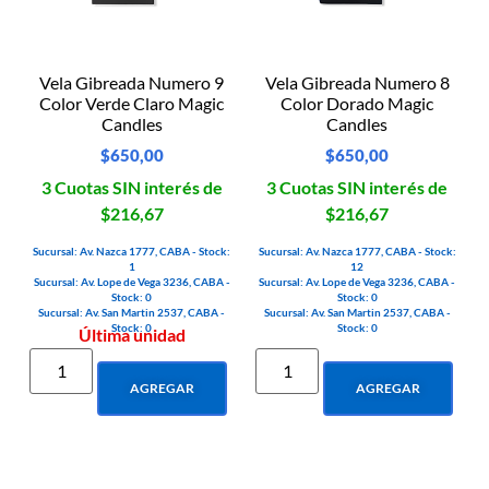
Vela Gibreada Numero 9
Vela Gibreada Numero 8
Color Verde Claro Magic
Color Dorado Magic
Candles
Candles
$
650,00
$
650,00
3 Cuotas SIN interés de
3 Cuotas SIN interés de
$216,67
$216,67
Sucursal: Av. Nazca 1777, CABA - Stock:
Sucursal: Av. Nazca 1777, CABA - Stock:
1
12
Sucursal: Av. Lope de Vega 3236, CABA -
Sucursal: Av. Lope de Vega 3236, CABA -
Stock: 0
Stock: 0
Sucursal: Av. San Martin 2537, CABA -
Sucursal: Av. San Martin 2537, CABA -
Stock: 0
Stock: 0
Última unidad
AGREGAR
AGREGAR