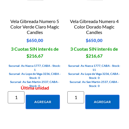
Vela Gibreada Numero 5
Vela Gibreada Numero 4
Color Verde Claro Magic
Color Dorado Magic
Candles
Candles
$
650,00
$
650,00
3 Cuotas SIN interés de
3 Cuotas SIN interés de
$216,67
$216,67
Sucursal: Av. Nazca 1777, CABA - Stock:
Sucursal: Av. Nazca 1777, CABA - Stock:
1
11
Sucursal: Av. Lope de Vega 3236, CABA -
Sucursal: Av. Lope de Vega 3236, CABA -
Stock: 0
Stock: 0
Sucursal: Av. San Martin 2537, CABA -
Sucursal: Av. San Martin 2537, CABA -
Stock: 0
Stock: 0
Última unidad
AGREGAR
AGREGAR