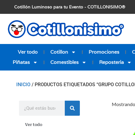
Cotillón Luminoso para tu Evento - COTILLONISIMO®
Ver todo
Cotillon
Promociones
Piñatas
Comestibles
Reposteria
INICIO
/ PRODUCTOS ETIQUETADOS “GRUPO COTILLO
Mostrando 
Ver todo