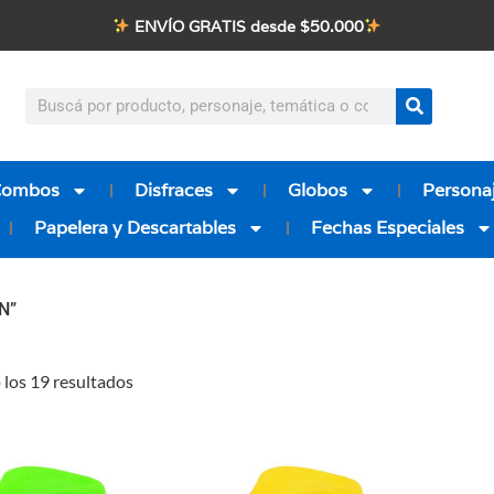
ENVÍO GRATIS desde $50.000
Combos
Disfraces
Globos
Personaj
Papelera y Descartables
Fechas Especiales
N”
los 19 resultados