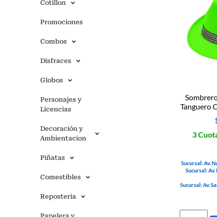
Cotillon
Promociones
Combos
Disfraces
Globos
Sombrer
Personajes y
Tanguero 
Licencias
Decoración y
3 Cuota
Ambientacion
Piñatas
Sucursal: Av. N
Sucursal: Av.
Comestibles
Sucursal: Av. S
Reposteria
Papelera y