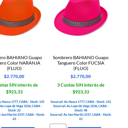
ero BAHIANO Guapo
Sombrero BAHIANO Guapo
ero Color NARANJA
Tanguero Color FUCSIA
(FLUO)
(FLUO)
$
2.770,00
$
2.770,00
otas SIN interés de
3 Cuotas SIN interés de
$923,33
$923,33
v. Nazca 1777, CABA - Stock: 135
Sucursal: Av. Nazca 1777, CABA - Stock: 132
 Av. Lope de Vega 3236, CABA -
Sucursal: Av. Lope de Vega 3236, CABA -
Stock: 22
Stock: 48
v. San Martin 2537, CABA - Stock:
Sucursal: Av. San Martin 2537, CABA - Stock:
63
61