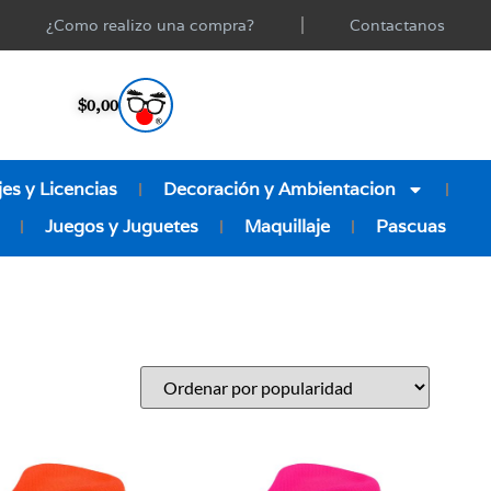
¿Como realizo una compra?
Contactanos
$
0,00
es y Licencias
Decoración y Ambientacion
Juegos y Juguetes
Maquillaje
Pascuas