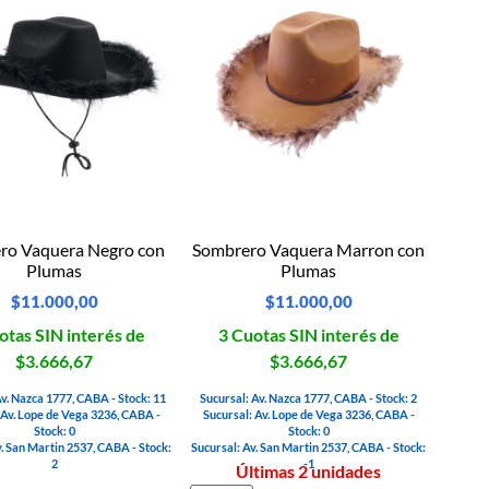
ro Vaquera Negro con
Sombrero Vaquera Marron con
Plumas
Plumas
$
11.000,00
$
11.000,00
otas SIN interés de
3 Cuotas SIN interés de
$3.666,67
$3.666,67
Av. Nazca 1777, CABA - Stock: 11
Sucursal: Av. Nazca 1777, CABA - Stock: 2
 Av. Lope de Vega 3236, CABA -
Sucursal: Av. Lope de Vega 3236, CABA -
Stock: 0
Stock: 0
v. San Martin 2537, CABA - Stock:
Sucursal: Av. San Martin 2537, CABA - Stock:
2
-1
Últimas 2 unidades