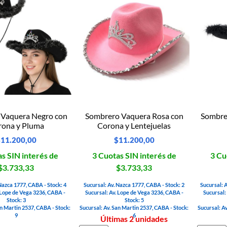
 Vaquera Negro con
Sombrero Vaquera Rosa con
Sombre
rona y Pluma
Corona y Lentejuelas
$
11.200,00
$
11.200,00
s SIN interés de
3 Cuotas SIN interés de
3 Cu
$3.733,33
$3.733,33
 Nazca 1777, CABA - Stock: 4
Sucursal: Av. Nazca 1777, CABA - Stock: 2
Sucursal: 
 Lope de Vega 3236, CABA -
Sucursal: Av. Lope de Vega 3236, CABA -
Sucursal:
Stock: 3
Stock: 5
an Martin 2537, CABA - Stock:
Sucursal: Av. San Martin 2537, CABA - Stock:
Sucursal: A
9
6
Últimas 2 unidades