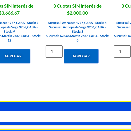
s SIN interés de
3 Cuotas SIN interés de
3 Cu
$3.666,67
$2.000,00
 Nazca 1777, CABA - Stock: 7
Sucursal: Av. Nazca 1777, CABA - Stock: 5
Sucursal: 
 Lope de Vega 3236, CABA -
Sucursal: Av. Lope de Vega 3236, CABA -
Sucursal:
Stock: 9
Stock: 3
an Martin 2537, CABA - Stock:
Sucursal: Av. San Martin 2537, CABA - Stock:
Sucursal: A
12
0
AGREGAR
AGREGAR