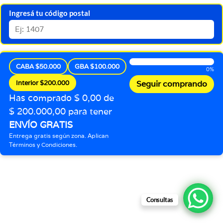
Ingresá tu código postal
CABA $50.000
GBA $100.000
0%
Interior $200.000
Seguir comprando
Has comprado $ 0,00 de
$ 200.000,00 para tener
ENVÍO GRATIS
Entrega gratis según zona. Aplican
Términos y Condiciones.
Consultas