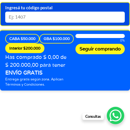
Ingresá tu código postal
CABA $50.000
GBA $100.000
0%
Interior $200.000
Seguir comprando
Has comprado $ 0,00 de
$ 200.000,00 para tener
ENVÍO GRATIS
Entrega gratis según zona. Aplican
Términos y Condiciones.
Consultas